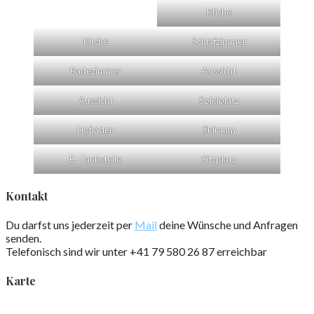
Küche
Küche
Schlafzimmer
Badezimmer
Aussicht
Aussicht
Spielplatz
Hofladen
Skiraum
E- Tankstelle
Sitzplatz
Kontakt
Du darfst uns jederzeit per
Mail
deine Wünsche und Anfragen
senden.
Telefonisch sind wir unter +41 79 580 26 87 erreichbar
Karte