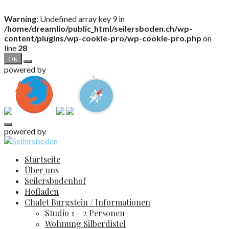
Warning
: Undefined array key 9 in
/home/dreamlio/public_html/seilersboden.ch/wp-
content/plugins/wp-cookie-pro/wp-cookie-pro.php
on
line
28
OK
powered by
powered by
Zum
Inhalt
Seilersboden
Startseite
springen
Über uns
Seilersbodenhof
Hofladen
Chalet Burgstein / Informationen
Studio 1 – 2 Personen
Wohnung Silberdistel